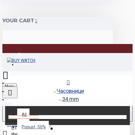
YOUR CART
Најава
Регистрација
Menu
Часовници
34 mm
All
All
0 продукт(и) - 0.00den
Popust -50%
ОТВОРИ ФИЛТЕР > ■
Избор!
ПОНИШТИ X