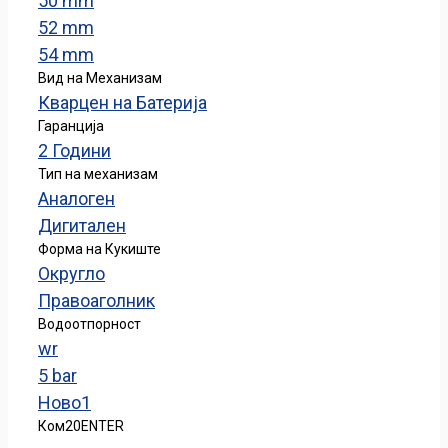
50 mm
52 mm
54 mm
Вид на Механизам
Кварцен на Батерија
Гаранција
2 Години
Тип на механизам
Аналоген
Дигитален
Форма на Кукиште
Округло
Правоаголник
Водоотпорност
wr
5 bar
Ново
1
Ком
20
ENTER