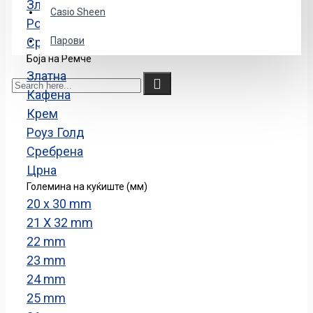
Златна
Casio Sheen
Роуз Голд
Сребрена
Парови
Боја на Ремче
Златна
Кафенa
Крем
Роуз Голд
Сребрена
Црна
Големина на куќиште (мм)
20 x 30 mm
21 X 32 mm
22 mm
23 mm
24 mm
25 mm