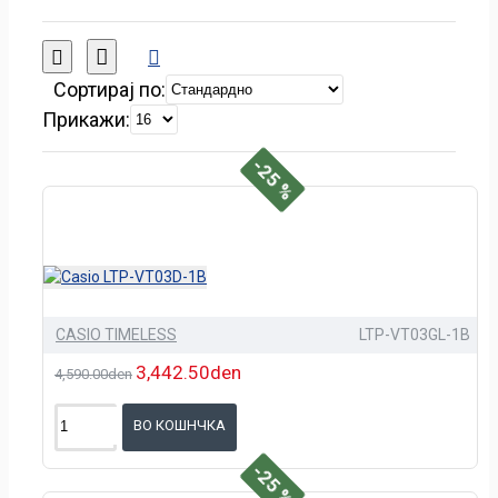
Сортирај по:
Прикажи:
-25 %
CASIO TIMELESS
LTP-VT03GL-1B
3,442.50den
4,590.00den
ВО КОШНЧКА
-25 %