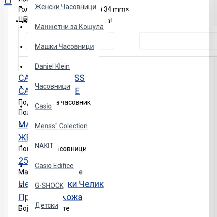
Женски Часовници
Големина на куќиште (мм)
34 mm
×
ЦЕНА ОД - ДО
Вашата кошничка е празна!
Манжетни за Кошула
Машки Часовници
Daniel Klein
CASIO TIMELESS
Часовници
CASIO VINTAGE
Податоци за часовник
Casio
Пол
МАШКИ
Menss" Colection
ЖЕНСКИ
NAKIT
Попуст на Часовници
25%-Попуст
Casio Edifice
Материјал на ремче
Не'рѓосувачки Челик
G-SHOCK
Природна Кожа
Детски
Боја на Кукиште