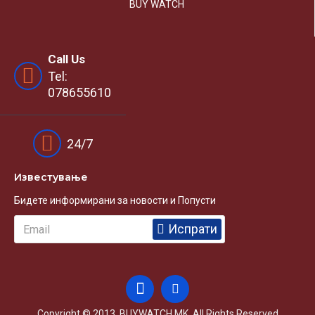
BUY WATCH
Call Us
Tel:
078655610
24/7
Известувањe
Бидете информирани за новости и Попусти
Испрати
Copyright © 2013, BUYWATCH.MK, All Rights Reserved