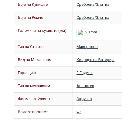
Боја на Кукиште
Сребрена/Златна
Боја на Ремче
Сребрена/Златна
Големина на куќиште (мм)
28 mm
Тип на Стакло
Минерално
Вид на Механизам
Кварцен на Батерија
Гаранција
2 Години
Тип на механизам
Аналоген
Форма на Кукиште
Округло
Водоотпорност
wr