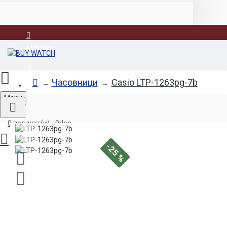
Најава
Регистрација
Часовници
Casio LTP-1263pg-7b
Menu
0 продукт(и) - 0den
-25 %