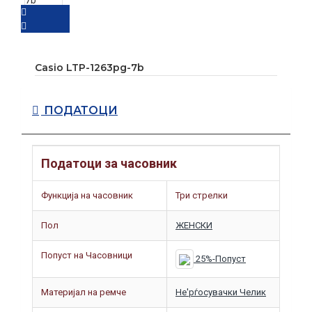
Casio LTP-1263pg-7b
ПОДАТОЦИ
Податоци за часовник
Функција на часовник
Три стрелки
Пол
ЖЕНСКИ
Попуст на Часовници
25%-Попуст
Материјал на ремче
Не'рѓосувачки Челик