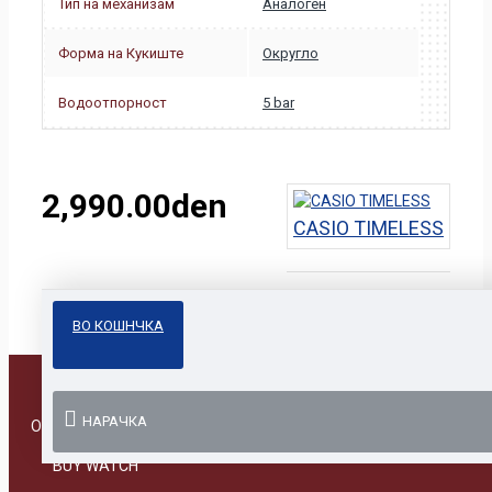
Тип на механизам
Аналоген
Форма на Кукиште
Округло
Водоотпорност
5 bar
2,990.00den
CASIO TIMELESS
ВО КОШНЧКА
НАРАЧКА
Online Prodavnica
BUY WATCH