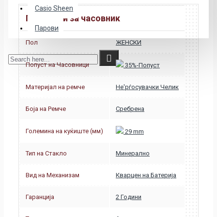
Casio Sheen
Податоци за часовник
Парови
Пол
ЖЕНСКИ
Попуст на Часовници
35%-Попуст
Материјал на ремче
Не'рѓосувачки Челик
Боја на Ремче
Сребрена
Големина на куќиште (мм)
29 mm
Тип на Стакло
Минерално
Вид на Механизам
Кварцен на Батерија
Гаранција
2 Години