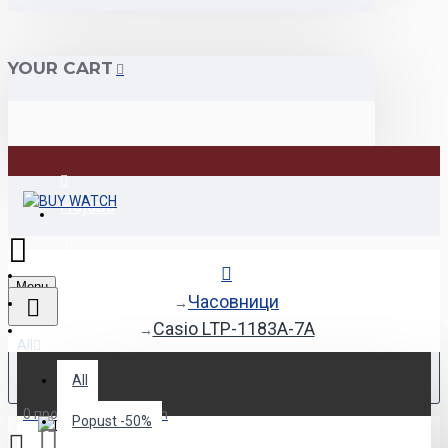
YOUR CART
Најава
Регистрација
Menu
Часовници
Casio LTP-1183A-7A
All
All
0 продукт(и) - 0.00den
Popust -50%