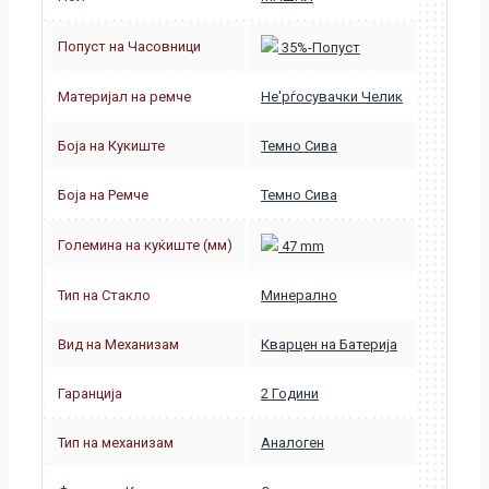
Попуст на Часовници
35%-Попуст
Материјал на ремче
Не'рѓосувачки Челик
Боја на Кукиште
Темно Сива
Боја на Ремче
Темно Сива
Големина на куќиште (мм)
47 mm
Тип на Стакло
Минерално
Вид на Механизам
Кварцен на Батерија
Гаранција
2 Години
Тип на механизам
Аналоген