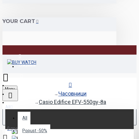
YOUR CART
Најава
Регистрација
Menu
Часовници
Casio Edifice EFV-550gy-8a
All
All
0 продукт(и) - 0den
Popust -50%