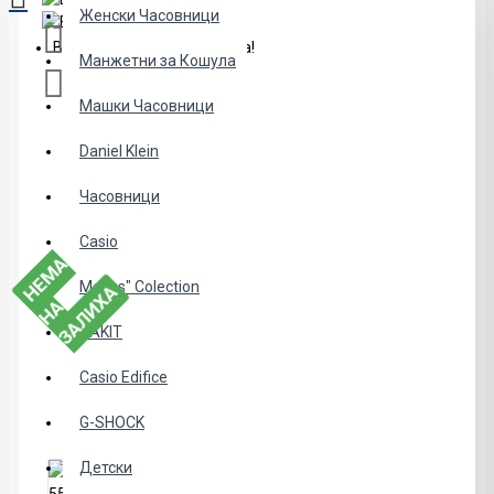
Женски Часовници
Вашата кошничка е празна!
Манжетни за Кошула
Машки Часовници
Daniel Klein
Часовници
Casio
Е
М
А
Н
З
А
Л
И
Х
Menss" Colection
Н
А
А
NAKIT
Casio Edifice
G-SHOCK
Детски