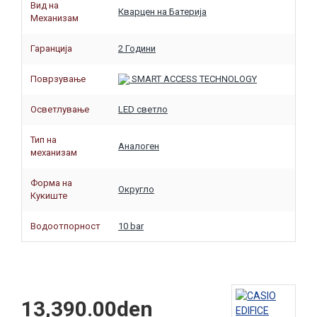
Вид на
Кварцен на Батерија
Механизам
Гаранција
2 Години
Поврзување
SMART ACCESS TECHNOLOGY
Осветлување
LED светло
Тип на
Аналоген
механизам
Форма на
Округло
Кукиште
Водоотпорност
10 bar
13,390.00den