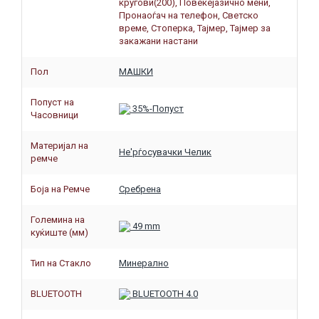
кругови(200), Повеќејазично мени,
Пронаоѓач на телефон, Светско
време, Стоперка, Тајмер, Тајмер за
закажани настани
Пол
МАШКИ
Попуст на
35%-Попуст
Часовници
Материјал на
Не'рѓосувачки Челик
ремче
Боја на Ремче
Сребрена
Големина на
49 mm
куќиште (мм)
Тип на Стакло
Минерално
BLUETOOTH
BLUETOOTH 4.0