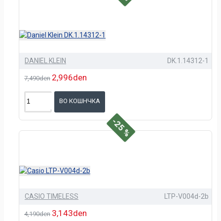
DANIEL KLEIN
DK.1.14312-1
2,996den
7,490den
ВО КОШНЧКА
-25 %
CASIO TIMELESS
LTP-V004d-2b
3,143den
4,190den