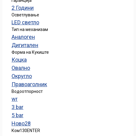
Гаранција
2 Години
Осветлување
LED светло
Тип на механизам
Аналоген
Дигитален
Форма на Кукиште
Коцка
Овално
Округло
Правоаголник
Водоотпорност
wr
3 bar
5 bar
Ново
28
Ком
130
ENTER