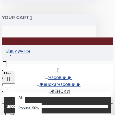
YOUR CART
Најава
Регистрација
Menu
Часовници
Женски Часовници
All
ЖЕНСКИ
All
0 продукт(и) - 0den
Popust -50%