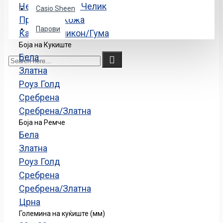
Не'рѓосувачки Челик
Casio Sheen
Природна Кожа
Парови
Каучук/силикон/Гума
Боја на Кукиште
Бела
Златна
Роуз Голд
Сребрена
Сребрена/Златна
Боја на Ремче
Бела
Златна
Роуз Голд
Сребрена
Сребрена/Златна
Црна
Големина на куќиште (мм)