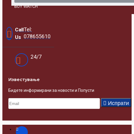
BUY WATCH
Tel:
Call
078655610
Us
24/7
Известувањe
Бидете информирани за новости и Попусти
Испрати