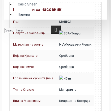
Casio Sheen
Податоци за часовник
Парови
Пол
МАШКИ
Попуст на Часовници
35%-Попуст
Материјал на ремче
Не'рѓосувачки Челик
Боја на Кукиште
Сребрена
Боја на Ремче
Сребрена
Големина на куќиште (мм)
45 mm
Тип на Стакло
Минерално
Вид на Механизам
Кварцен на Батерија