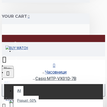
YOUR CART
Најава
Регистрација
Menu
Часовници
Casio MTP-VX01D-7B
All
All
0 продукт(и) - 0den
Popust -50%