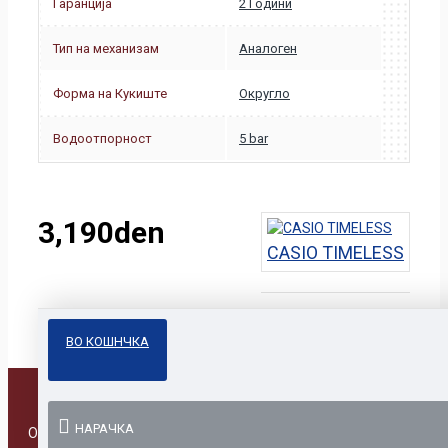
Гаранција
2 Години
Тип на механизам
Аналоген
Форма на Кукиште
Округло
Водоотпорност
5 bar
3,190den
CASIO TIMELESS
ВО КОШНЧКА
НАРАЧКА
Online Prodavnica