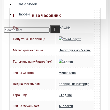
Casio Sheen
Парови
Податоци за часовник
Пол
МАШКИ
Попуст на Часовници
25%-Попуст
Материјал на ремче
Не'рѓосувачки Челик
Големина на куќиште (мм)
37 mm
Тип на Стакло
Минерално
Вид на Механизам
Кварцен на Батерија
Гаранција
2 Години
Тип на механизам
Аналоген