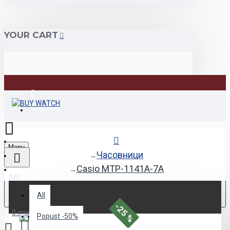
YOUR CART
Најава
Регистрација
Menu
Часовници
Casio MTP-1141A-7A
All
All
-25 %
0 продукт(и) - 0den
Popust -50%