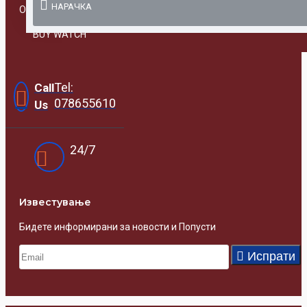
НАРАЧКА
Online Prodavnica
BUY WATCH
Tel:
Call
078655610
Us
24/7
Известувањe
Бидете информирани за новости и Попусти
Испрати