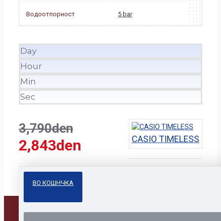
Водоотпорност
5 bar
Day
Hour
Min
Sec
3,790den
CASIO TIMELESS
2,843den
ВО КОШНЧКА