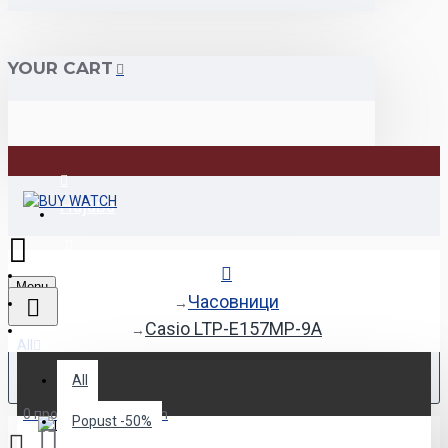
YOUR CART
Најава
Регистрација
Menu
Часовници
Casio LTP-Е157МР-9А
All
All
0 продукт(и) - 0.00den
Popust -50%