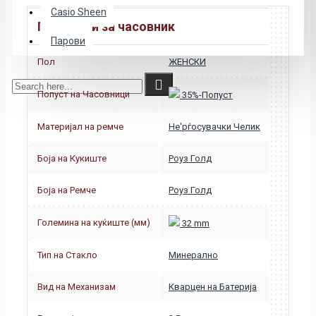
Casio Sheen
Податоци за часовник
Парови
Пол
ЖЕНСКИ
Попуст на Часовници
35%-Попуст
Материјал на ремче
Не'рѓосувачки Челик
Боја на Кукиште
Роуз Голд
Боја на Ремче
Роуз Голд
Големина на куќиште (мм)
32 mm
Тип на Стакло
Минерално
Вид на Механизам
Кварцен на Батерија