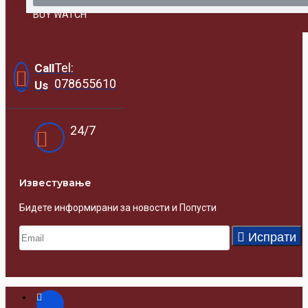
BUY WATCH
Tel:
Call
078655610
Us
24/7
Известувањe
Бидете информирани за новости и Попусти
Испрати