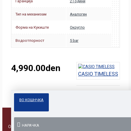
Гаранција
2 Години
Тип на механизам
Аналоген
Форма на Кукиште
Округло
Водоотпорност
5 bar
4,990.00den
CASIO TIMELESS
ВО КОШНЧКА
НАРАЧКА
Online Prodavnica