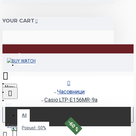
YOUR CART
Најава
Регистрација
Menu
Часовници
Casio LTP-E156MR-9a
All
All
-60 %
0 продукт(и) - 0den
Popust -50%