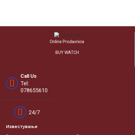
Online Prodavnica
BUY WATCH
Call Us
Tel:
078655610
24/7
Известувањe