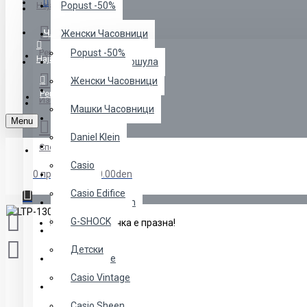
Menu
Најава
Popust -50%
ЧАСОВНИЦИ
Женски Часовници
Регистрација
Popust -50%
Најава
Манжетни за Кошула
Женски Часовници
Машки Часовници
Регистрација
Избрани
Машки Часовници
Daniel Klein
Menu
Daniel Klein
Часовници
Споредба
Casio
0 продукт(и) - 0.00den
Casio
Casio Edifice
Menss" Colection
G-SHOCK
Вашата кошничка е празна!
NAKIT
Детски
Casio Edifice
Casio Vintage
G-SHOCK
Casio Sheen