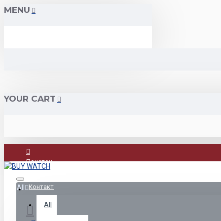
MENU
YOUR CART
Почеток
Контакт
All
All