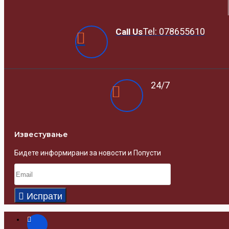
Tel: 078655610
Call Us
24/7
Известувањe
Бидете информирани за новости и Попусти
Испрати