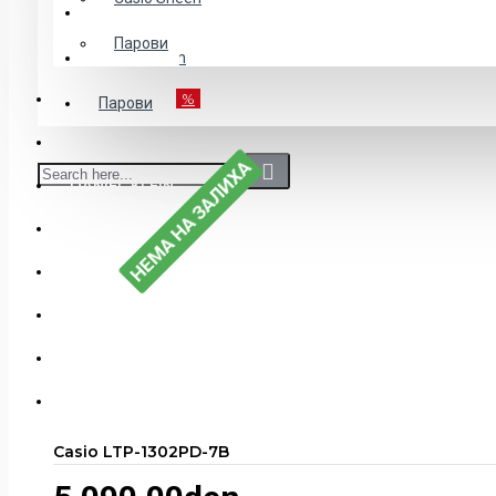
Детски
Парови
Casio Sheen
POPUST-50%
%
Парови
CASIO
НЕМА НА ЗАЛИХА
DANIEL KLEIN
EDIFICE
G-SHOCK
ДЕТСКИ
MEN"S COLLECTION
NAKIT
Casio LTP-1302PD-7B