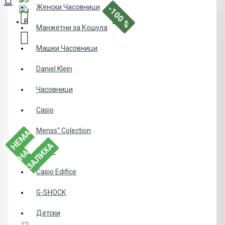
Женски Часовници
-100 %
Вашата кошничка е празна!
Манжетни за Кошула
Машки Часовници
Daniel Klein
Часовници
Casio
Menss" Colection
Е
М
А
Н
З
А
Л
И
Х
Н
А
NAKIT
А
Casio Edifice
G-SHOCK
Детски