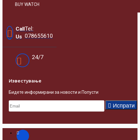
BUY WATCH
Tel:
Call
078655610
Us
24/7
Известувањe
Бидете информирани за новости и Попусти
Испрати