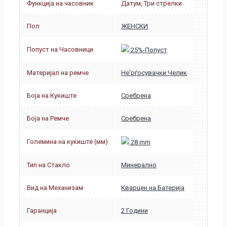
Функција на часовник
Датум, Три стрелки
Пол
ЖЕНСКИ
Попуст на Часовници
25%-Попуст
Материјал на ремче
Не'рѓосувачки Челик
Боја на Кукиште
Сребрена
Боја на Ремче
Сребрена
Големина на куќиште (мм)
28 mm
Тип на Стакло
Минерално
Вид на Механизам
Кварцен на Батерија
Гаранција
2 Години