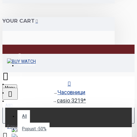
YOUR CART
Најава
Регистрација
Menu
Часовници
casio 3219*
All
All
0 продукт(и) - 0den
Popust -50%