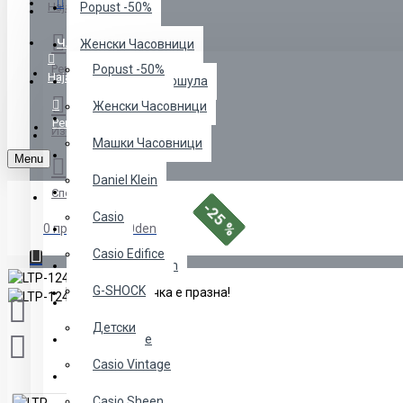
Menu
Најава
Popust -50%
ЧАСОВНИЦИ
Женски Часовници
Регистрација
Popust -50%
Најава
Манжетни за Кошула
Женски Часовници
Машки Часовници
Регистрација
Избрани
Машки Часовници
Daniel Klein
Menu
Daniel Klein
Часовници
Споредба
-25 %
Casio
0 продукт(и) - 0den
Casio
Casio Edifice
Menss" Colection
G-SHOCK
Вашата кошничка е празна!
NAKIT
Детски
Casio Edifice
Casio Vintage
G-SHOCK
Casio Sheen