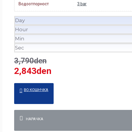
Водоотпорност
3 bar
Day
Hour
Min
Sec
3,790den
2,843den
ВО КОШНЧКА
НАРАЧКА