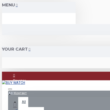
MENU
YOUR CART
Почеток
Контакт
All
All