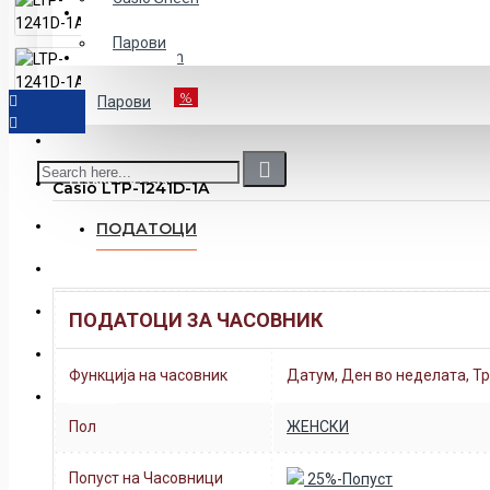
Детски
Парови
Casio Sheen
POPUST-50%
%
Парови
CASIO
DANIEL KLEIN
Casio LTP-1241D-1A
EDIFICE
ПОДАТОЦИ
G-SHOCK
ДЕТСКИ
ПОДАТОЦИ ЗА ЧАСОВНИК
MEN"S COLLECTION
Функција на часовник
Датум, Ден во неделата, Тр
NAKIT
Пол
ЖЕНСКИ
Попуст на Часовници
25%-Попуст