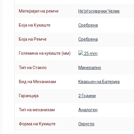
Материјал на ремче
Не'рѓосувачки Челик
Боја на Кукиште
Сребрена
Боја на Ремче
Сребрена
Големина на куќиште (мм)
25 mm
Тип на Стакло
Минерално
Вид на Механизам
Кварцен на Батерија
Гаранција
2 Години
Тип на механизам
Аналоген
Форма на Кукиште
Округло