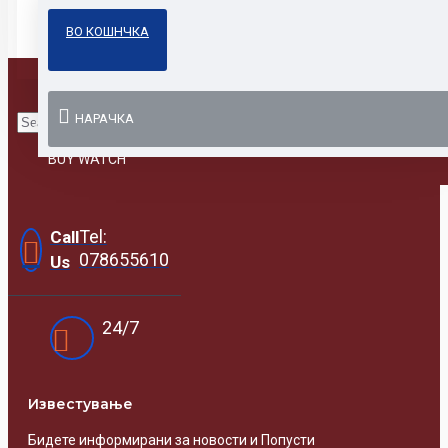
Casio Sheen
ВО КОШНЧКА
Парови
НАРАЧКА
Online Prodavnica
BUY WATCH
Tel:
Call
078655610
Us
24/7
Известувањe
Бидете информирани за новости и Попусти