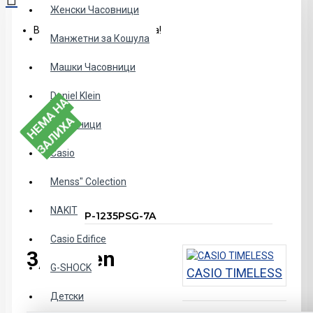
Женски Часовници
Вашата кошничка е празна!
Манжетни за Кошула
Машки Часовници
Daniel Klein
Н
Е
А
Н
А
З
А
Л
И
Х
М
А
Часовници
Casio
Menss" Colection
NAKIT
Casio LTP-1235PSG-7A
Casio Edifice
3,290den
G-SHOCK
CASIO TIMELESS
Детски