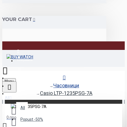
YOUR CART
Најава
Регистрација
Menu
Часовници
Casio LTP-1235PSG-7A
All
All
0 продукт(и) - 0den
Popust -50%