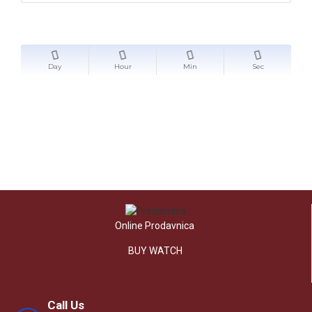
Day
Hour
Min
Sec
Online Prodavnica
BUY WATCH
Call Us