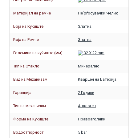
Материјал на ремче
Не'рѓосувачки Челик
Боја на Кукиште
Златна
Боја на Ремче
Златна
Големина на куќиште (мм)
32 X 22 mm
Тип на Стакло
Минерално
Вид на Механизам
Кварцен на Батерија
Гаранција
2 Години
Тип на механизам
Аналоген
Форма на Кукиште
Правоаголник
Водоотпорност
5 bar