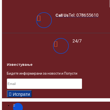
Tel: 078655610
Call Us
24/7
Известувањe
Бидете информирани за новости и Попусти
Испрати