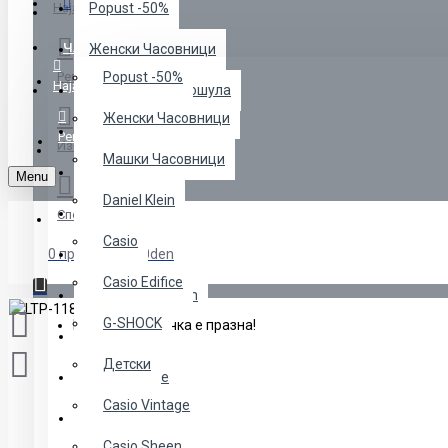
Menu
Најава
Popust -50%
ЧАСОВНИЦИ
Женски Часовници
Регистрација
Popust -50%
Најава
Манжетни за Кошула
Женски Часовници
Машки Часовници
Регистрација
Избрани
Машки Часовници
Daniel Klein
Menu
Daniel Klein
Часовници
Споредба
Casio
0 продукт(и) - 0den
Casio
Casio Edifice
Menss" Colection
G-SHOCK
Вашата кошничка е празна!
NAKIT
Детски
Casio Edifice
Casio Vintage
G-SHOCK
Casio Sheen