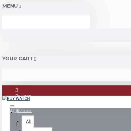
MENU
YOUR CART
Почеток
Контакт
All
All