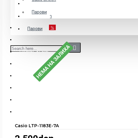
Детски
Парови
Casio Sheen
POPUST-50%
%
Парови
CASIO
НЕМА НА ЗАЛИХА
DANIEL KLEIN
EDIFICE
G-SHOCK
ДЕТСКИ
MEN"S COLLECTION
NAKIT
Casio LTP-1183E-7A