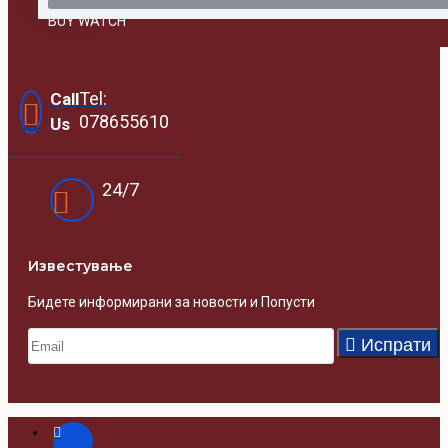
BUY WATCH
Tel:
Call
078655610
Us
24/7
Известувањe
Бидете информирани за новости и Попусти
Испрати