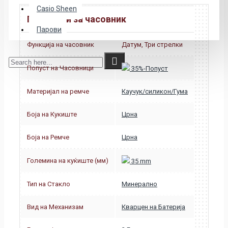
Casio Sheen
Податоци за часовник
Парови
Функција на часовник
Датум, Три стрелки
Попуст на Часовници
35%-Попуст
Материјал на ремче
Каучук/силикон/Гума
Боја на Кукиште
Црна
Боја на Ремче
Црна
Големина на куќиште (мм)
35 mm
Тип на Стакло
Минерално
Вид на Механизам
Кварцен на Батерија