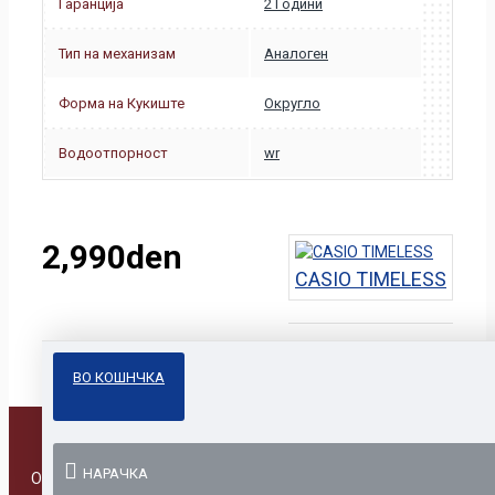
Гаранција
2 Години
Тип на механизам
Аналоген
Форма на Кукиште
Округло
Водоотпорност
wr
2,990den
CASIO TIMELESS
ВО КОШНЧКА
НАРАЧКА
Online Prodavnica