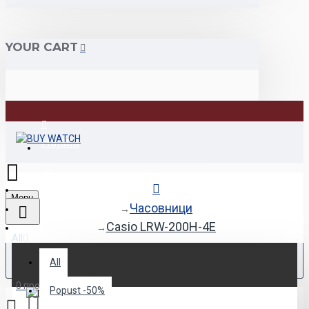
YOUR CART
Најава
Регистрација
Menu
Часовници
Casio LRW-200H-4E
All
All
0 продукт(и) - 0den
Popust -50%