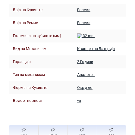
Боја на Кукиште
Розева
Боја на Ремче
Розева
Големина на куќиште (мм)
32 mm
Вид на Механизам
Кварцен на Батерија
Гаранција
2 Години
Тип на механизам
Аналоген
Форма на Кукиште
Округло
Водоотпорност
wr
Day
Hour
Min
Sec