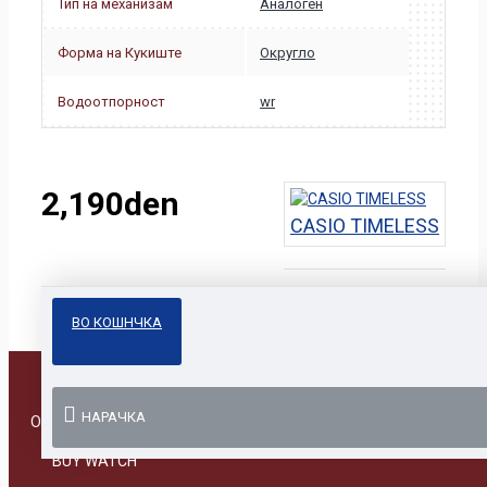
Тип на механизам
Аналоген
Форма на Кукиште
Округло
Водоотпорност
wr
2,190den
CASIO TIMELESS
ВО КОШНЧКА
НАРАЧКА
Online Prodavnica
BUY WATCH