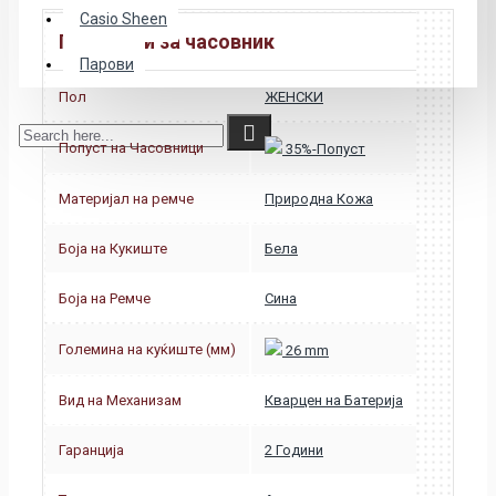
Casio Sheen
Податоци за часовник
Парови
Пол
ЖЕНСКИ
Попуст на Часовници
35%-Попуст
Материјал на ремче
Природна Кожа
Боја на Кукиште
Бела
Боја на Ремче
Сина
Големина на куќиште (мм)
26 mm
Вид на Механизам
Кварцен на Батерија
Гаранција
2 Години