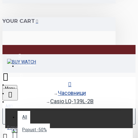
YOUR CART
Најава
Регистрација
Menu
Часовници
Casio LQ-139L-2B
All
All
0 продукт(и) - 0den
Popust -50%