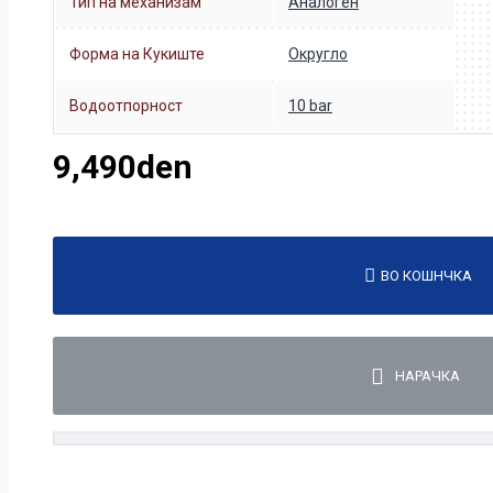
Тип на механизам
Аналоген
Форма на Кукиште
Округло
Водоотпорност
10 bar
9,490den
ВО КОШНЧКА
НАРАЧКА