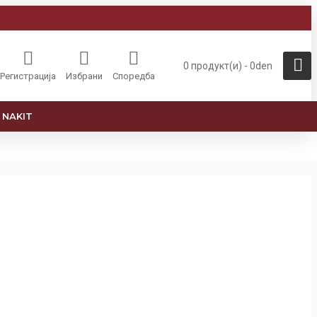
0 продукт(и) - 0den
Регистрација
Избрани
Споредба
NAKIT