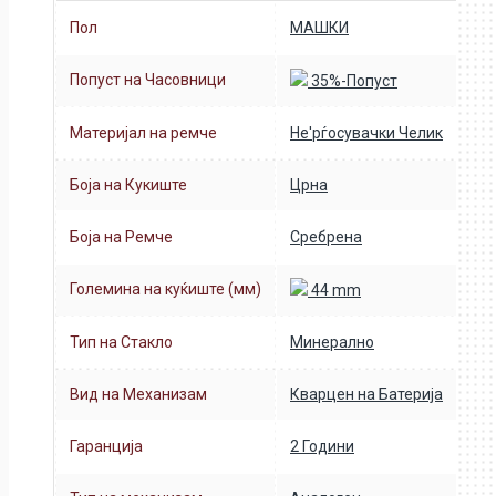
НЕМА НА ЗАЛИХА
Пол
МАШКИ
Попуст на Часовници
35%-Попуст
Материјал на ремче
Не'рѓосувачки Челик
Боја на Кукиште
Црна
Боја на Ремче
Сребрена
Големина на куќиште (мм)
44 mm
Тип на Стакло
Минерално
Вид на Механизам
Кварцен на Батерија
Гаранција
2 Години