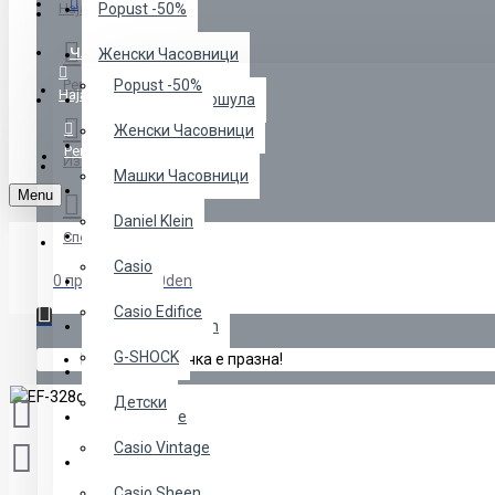
Menu
Најава
Popust -50%
ЧАСОВНИЦИ
Женски Часовници
Регистрација
Popust -50%
Најава
Манжетни за Кошула
Женски Часовници
Машки Часовници
Регистрација
Избрани
Машки Часовници
Daniel Klein
Menu
Daniel Klein
Часовници
Споредба
Casio
0 продукт(и) - 0den
Casio
Casio Edifice
Menss" Colection
G-SHOCK
Вашата кошничка е празна!
NAKIT
Детски
Casio Edifice
Casio Vintage
G-SHOCK
Casio Sheen