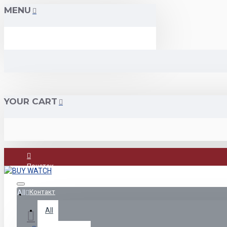
MENU
YOUR CART
Почеток
Контакт
All
All