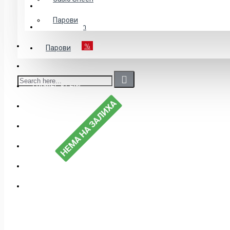
Детски
Парови
Casio Sheen
POPUST-50%
%
Парови
CASIO
DANIEL KLEIN
НЕМА НА ЗАЛИХА
EDIFICE
G-SHOCK
ДЕТСКИ
MEN"S COLLECTION
NAKIT