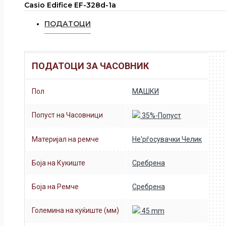
Casio Edifice EF-328d-1a
ПОДАТОЦИ
ПОДАТОЦИ ЗА ЧАСОВНИК
Пол
МАШКИ
Попуст на Часовници
35%-Попуст
Материјал на ремче
Не'рѓосувачки Челик
Боја на Кукиште
Сребрена
Боја на Ремче
Сребрена
Големина на куќиште (мм)
45 mm