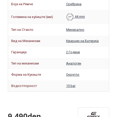
Боја на Ремче
Сребрена
44 mm
Големина на куќиште (мм)
Тип на Стакло
Минерално
Вид на Механизам
Кварцен на Батерија
Гаранција
2 Години
Тип на механизам
Аналоген
Форма на Кукиште
Округло
Водоотпорност
10 bar
9,490den