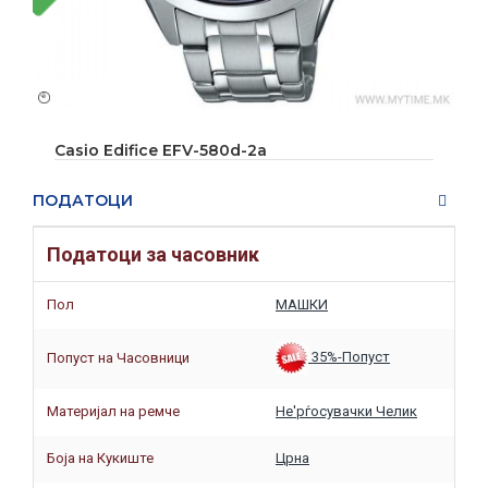
Casio Edifice EFV-580d-2a
ПОДАТОЦИ
Податоци за часовник
Пол
МАШКИ
35%-Попуст
Попуст на Часовници
Материјал на ремче
Не'рѓосувачки Челик
Боја на Кукиште
Црна