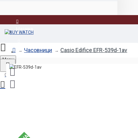
Најава
Регистрација
Часовници
Casio Edifice EFR-539d-1av
Menu
0 продукт(и) - 0.00den