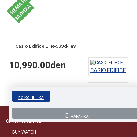
Н
Е
А
Н
А
З
А
Л
И
Х
М
А
Casio Edifice EFR-539d-1av
10,990.00den
CASIO EDIFICE
ВО КОШНЧКА
НАРАЧКА
Online Prodavnica
BUY WATCH