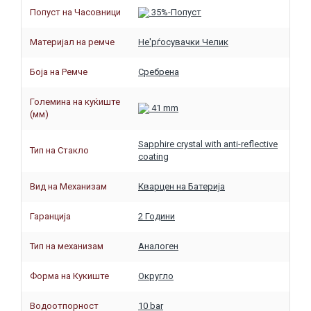
Попуст на Часовници
35%-Попуст
Материјал на ремче
Не'рѓосувачки Челик
Боја на Ремче
Сребрена
Големина на куќиште
41 mm
(мм)
Sapphire crystal with anti-reflective
Тип на Стакло
coating
Вид на Механизам
Кварцен на Батерија
Гаранција
2 Години
Тип на механизам
Аналоген
Форма на Кукиште
Округло
Водоотпорност
10 bar