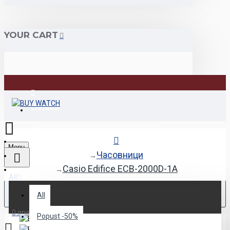
YOUR CART
Најава
Регистрација
Menu
Часовници
Casio Edifice ECB-2000D-1A
All
All
0 продукт(и) - 0den
Popust -50%