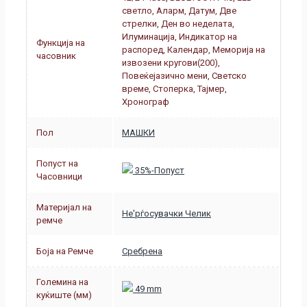
светло, Аларм, Датум, Две
стрелки, Ден во неделата,
Илуминација, Индикатор на
Функција на
распоред, Календар, Меморија на
часовник
извозени кругови(200),
Повеќејазично мени, Светско
време, Стоперка, Тајмер,
Хронограф
Пол
МАШКИ
Попуст на
35%-Попуст
Часовници
Материјал на
Не'рѓосувачки Челик
ремче
Боја на Ремче
Сребрена
Големина на
49 mm
куќиште (мм)