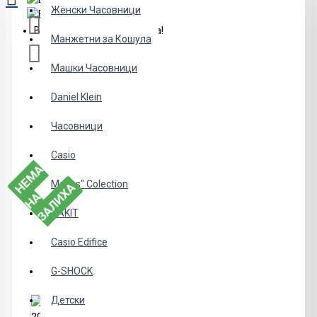
Женски Часовници
Вашата кошничка е празна!
Манжетни за Кошула
Машки Часовници
Daniel Klein
Часовници
Casio
Е
М
А
Н
З
А
Л
И
Х
Menss" Colection
Н
А
А
NAKIT
Casio Edifice
G-SHOCK
Детски