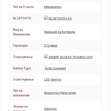
Тип на Стакло
Минерално
BLUETOOTH
BLUETOOTH 4.0
Вид на
Кварцен на Батерија
Механизам
Гаранција
2 Години
Поврзување
SMART ACCESS TECHNOLOGY
Battery Type
Solar powered
Осветлување
LED светло
Тип на
Аналогно/Дигитален
механизам
Форма на
Округло