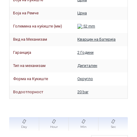
Боја на Ремче
Црна
Големина на куќиште (мм)
52 mm
Вид на Механизам
Кварцен на Батерија
Гаранција
2 Години
Тип на механизам
Дигитален
Форма на Кукиште
Округло
Водоотпорност
20 bar
Day
Hour
Min
Sec