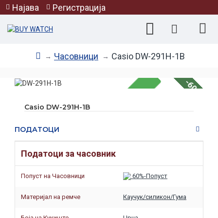
Најава
Регистрација
Часовници
Casio DW-291H-1B
-60 %
Casio DW-291H-1B
НЕМА НА ЗАЛИХА
ПОДАТОЦИ
Податоци за часовник
Попуст на Часовници
60%-Попуст
Материјал на ремче
Каучук/силикон/Гума
Боја на Кукиште
Црна