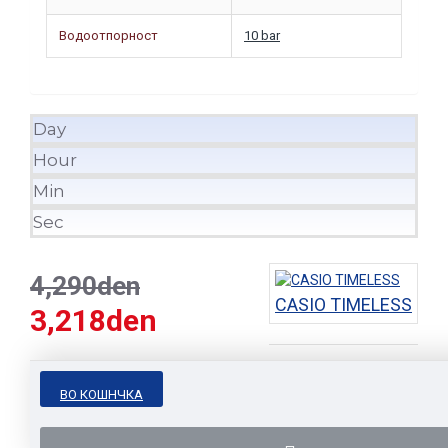
Водоотпорност
10 bar
Day
Hour
Min
Sec
4,290den
CASIO TIMELESS
3,218den
ВО КОШНЧКА