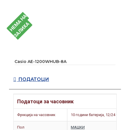
Н
Е
А
Н
А
З
А
Л
И
Х
М
А
Casio AE-1200WHUB-8A
ПОДАТОЦИ
Податоци за часовник
Функција на часовник
10 години батерија, 12/24 часа,
Пол
МАШКИ