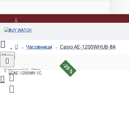
Најава
Регистрација
Часовници
Casio AE-1200WHUB-8A
Menu
-25 %
0 продукт(и) - 0den