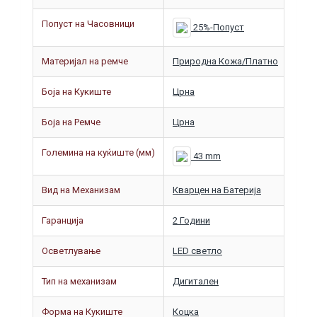
Попуст на Часовници
25%-Попуст
Материјал на ремче
Природна Кожа/Платно
Боја на Кукиште
Црна
Боја на Ремче
Црна
Големина на куќиште (мм)
43 mm
Вид на Механизам
Кварцен на Батерија
Гаранција
2 Години
Осветлување
LED светло
Тип на механизам
Дигитален
Форма на Кукиште
Коцка