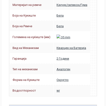
Материјал на ремче
Каучук/силикон/Гума
Боја на Кукиште
Бела
Боја на Ремче
Бела
Големина на куќиште (мм)
35 mm
Вид на Механизам
Кварцен на Батерија
Гаранција
2 Години
Тип на механизам
Аналоген
Форма на Кукиште
Округло
Водоотпорност
wr