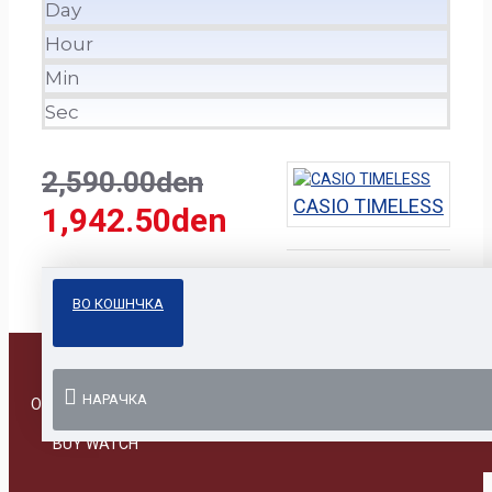
Day
Hour
Min
Sec
2,590.00den
CASIO TIMELESS
1,942.50den
ВО КОШНЧКА
НАРАЧКА
Online Prodavnica
BUY WATCH