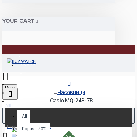
YOUR CART
Најава
Регистрација
Menu
Часовници
Casio MQ-24B-7B
All
All
0 продукт(и) - 0.00den
Popust -50%