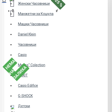
-25 %
Женски Часовници
Вашата кошничка е празна!
Манжетни за Кошула
Машки Часовници
Daniel Klein
Часовници
Casio
Е
М
А
Н
З
А
Л
И
Х
Menss" Colection
Н
А
А
NAKIT
Casio Edifice
G-SHOCK
Детски