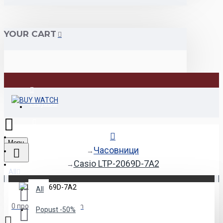
YOUR CART
Најава
Регистрација
Menu
Часовници
Casio LTP-2069D-7A2
All
All
0 продукт(и) - 0.00den
Popust -50%