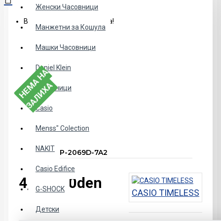
Женски Часовници
Вашата кошничка е празна!
Манжетни за Кошула
Машки Часовници
Daniel Klein
Н
Е
А
Н
А
З
А
Л
И
Х
М
А
Часовници
Casio
Menss" Colection
NAKIT
Casio LTP-2069D-7A2
Casio Edifice
4,690.00den
G-SHOCK
CASIO TIMELESS
Детски