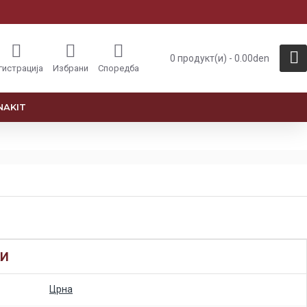
0 продукт(и) - 0.00den
гистрација
Избрани
Споредба
NAKIT
КИ
Црна