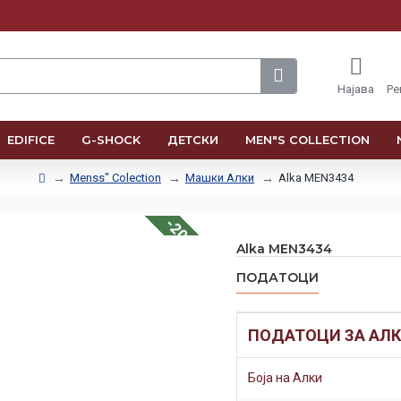
Најава
Ре
EDIFICE
G-SHOCK
ДЕТСКИ
MEN"S COLLECTION
Menss" Colection
Машки Алки
Alka MEN3434
-20 %
Alka MEN3434
ПОДАТОЦИ
ПОДАТОЦИ ЗА АЛ
Боја на Алки